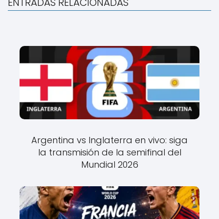
ENTRADAS RELACIONADAS
Argentina vs Inglaterra en vivo: siga
la transmisión de la semifinal del
Mundial 2026