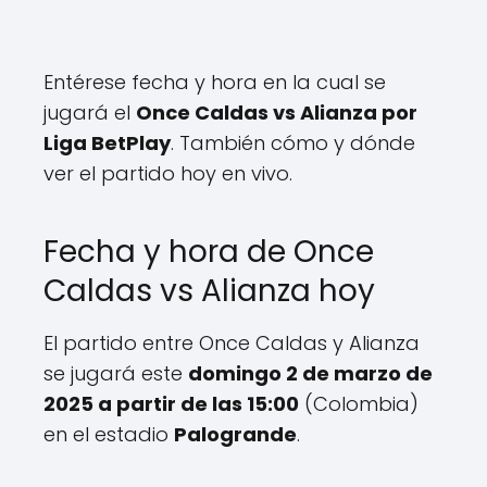
Entérese fecha y hora en la cual se
jugará el
Once Caldas vs Alianza por
Liga BetPlay
. También cómo y dónde
ver el partido hoy en vivo.
Fecha y hora de Once
Caldas vs Alianza hoy
El partido entre Once Caldas y Alianza
se jugará este
domingo 2 de marzo de
2025 a partir de las 15:00
(Colombia)
en el estadio
Palogrande
.