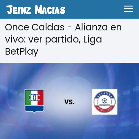
Once Caldas - Alianza en
vivo: ver partido, Liga
BetPlay