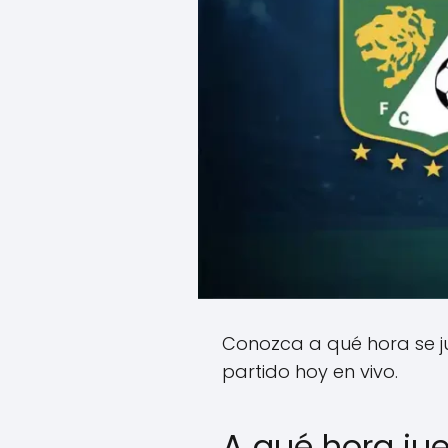
Conozca a qué hora se j
partido hoy en vivo.
A qué hora jue