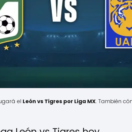
ugará el
León vs Tigres por Liga MX
. También có
ga León vs Tigres hoy