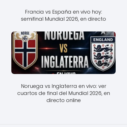
Francia vs España en vivo hoy:
semifinal Mundial 2026, en directo
Noruega vs Inglaterra en vivo: ver
cuartos de final del Mundial 2026, en
directo online