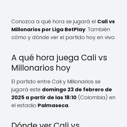
Conozca a qué hora se jugará el
Cali vs
Millonarios por Liga BetPlay
. También
cómo y dónde ver el partido hoy en vivo.
A qué hora juega Cali vs
Millonarios hoy
El partido entre Cali y Millonarios se
jugará este
domingo 23 de febrero de
2025 a partir de las 18:10
(Colombia) en
el estadio
Palmaseca
.
Dónde ver Cali vs