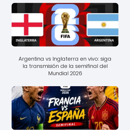
Argentina vs Inglaterra en vivo: siga
la transmisión de la semifinal del
Mundial 2026