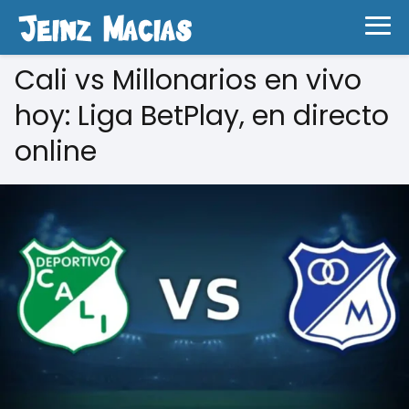
Cali vs Millonarios en vivo
hoy: Liga BetPlay, en directo
online