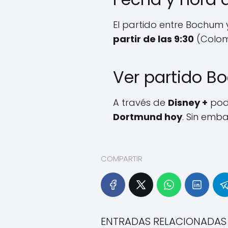
El partido entre Bochum
partir de las 9:30
(Colom
Ver partido B
A través de
Disney +
podr
Dortmund hoy
. Sin emb
COMPARTIR
ENTRADAS RELACIONADAS