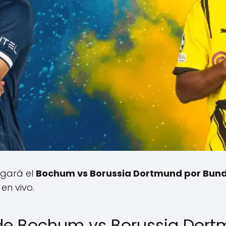
ugará el
Bochum vs Borussia Dortmund por Bund
en vivo.
de Bochum vs Borussia Dor