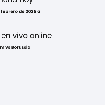
 febrero de 2025 a
en vivo online
m vs Borussia