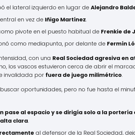
 el lateral izquierdo en lugar de
Alejandro Bald
entral en vez de
Iñigo Martínez
.
como pivote en el puesto habitual de
Frenkie de 
ionó como mediapunta, por delante de
Fermín Ló
intensidad, con una
Real Sociedad agresiva en 
ho, los vascos estuvieron cerca de abrir el marc
ue invalidada por
fuera de juego milimétrico
.
 buscar oportunidades, pero no fue hasta el min
n pase al espacio y se dirigía solo a la porterí
falta clara
.
irectamente
al defensor de la Real Sociedad, de