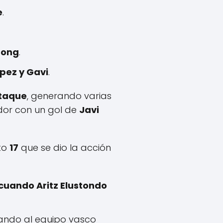
e
.
Jong
.
pez y Gavi
.
ataque
, generando varias
ador con un gol de
Javi
uto
17
que se dio la acción
a cuando Aritz Elustondo
jando al equipo vasco