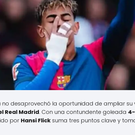
a
no desaprovechó la oportunidad de ampliar su 
el Real Madrid
. Con una contundente goleada
4-
igido por
Hansi Flick
suma tres puntos clave y toma