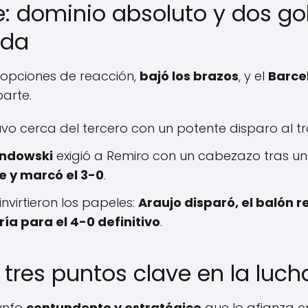
: dominio absoluto y dos g
ada
n opciones de reacción,
bajó los brazos
, y el
Barce
arte.
vo cerca del tercero con un potente disparo al t
ndowski
exigió a Remiro con un cabezazo tras un
e y marcó el 3-0
.
nvirtieron los papeles:
Araujo disparó, el balón 
ría para el 4-0 definitivo
.
tres puntos clave en la luch
iunfo
contundente y estratégico
que lo afianza e