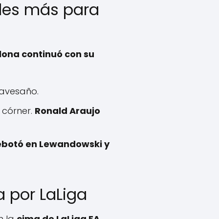
oles más para
lona continuó con su
ravesaño.
 córner.
Ronald Araujo
rebotó en Lewandowski y
a por LaLiga
n la
cima de LaLiga EA