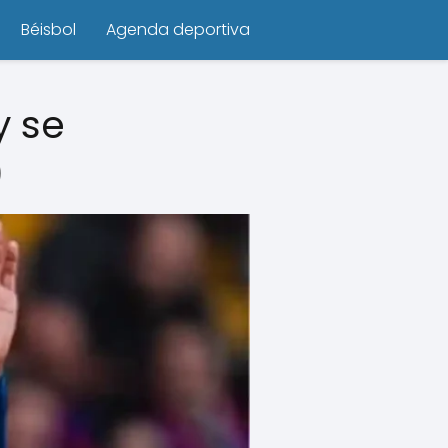
Béisbol
Agenda deportiva
y se
)