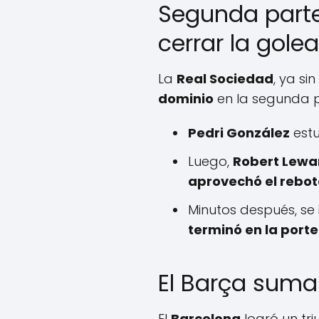
Segunda parte
cerrar la gole
La
Real Sociedad
, ya si
dominio
en la segunda p
Pedri González
estu
Luego,
Robert Lewa
aprovechó el rebot
Minutos después, se i
terminó en la porte
El Barça suma 
El
Barcelona
logró un tr