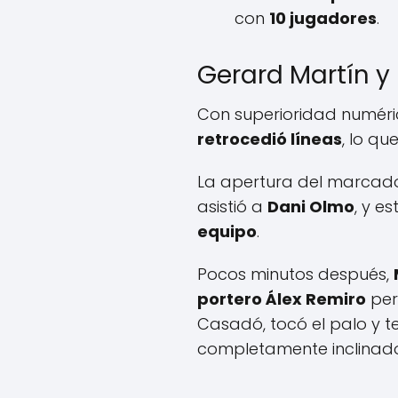
con
10 jugadores
.
Gerard Martín 
Con superioridad numéri
retrocedió líneas
, lo qu
La apertura del marcador
asistió a
Dani Olmo
, y e
equipo
.
Pocos minutos después,
portero Álex Remiro
per
Casadó, tocó el palo y t
completamente inclinado