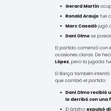
Gerard Martín
ocupó
Ronald Araujo
fue c
Marc Casadó
jugó 
Dani Olmo
se posic
El partido comenzó con 
ocasiones claras. De hec
López
, pero la jugada f
El Barça también intentó
que cambió el partido:
Dani Olmo recibió u
lo derribó con una 
El árbitro
expulsó d