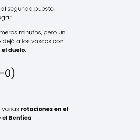
 al segundo puesto,
ugar.
imeros minutos, pero un
o
dejó a los vascos con
el duelo
.
4-0)
 varias
rotaciones en el
el Benfica
.