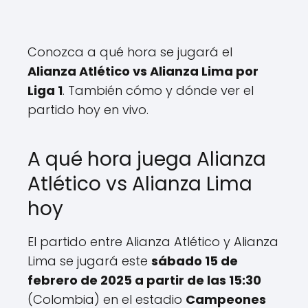
Conozca a qué hora se jugará el
Alianza Atlético vs Alianza Lima por
Liga 1
. También cómo y dónde ver el
partido hoy en vivo.
A qué hora juega Alianza
Atlético vs Alianza Lima
hoy
El partido entre Alianza Atlético y Alianza
Lima se jugará este
sábado 15 de
febrero de 2025 a partir de las 15:30
(Colombia) en el estadio
Campeones