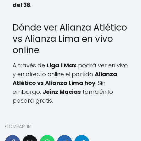
del 36
.
Dónde ver Alianza Atlético
vs Alianza Lima en vivo
online
A través de
Liga 1 Max
podrá ver en vivo
y en directo online el partido
Alianza
Atlético vs Alianza Lima hoy
. Sin
embargo,
Jeinz Macias
también lo
pasará gratis.
COMPARTIR